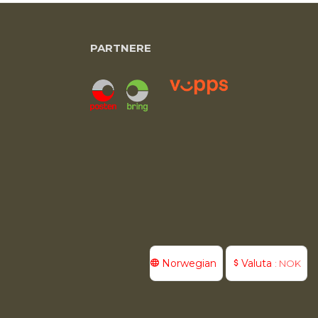
PARTNERE
Norwegian
Valuta
: NOK