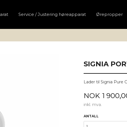
arat
Service / Justering høreapparat
Ørepropper
SIGNIA PO
Lader til Signia Pure 
Pris
NOK
1 900,0
inkl. mva.
ANTALL