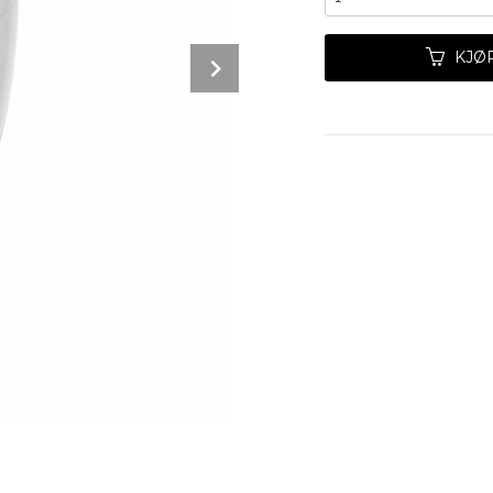
Next
KJØ