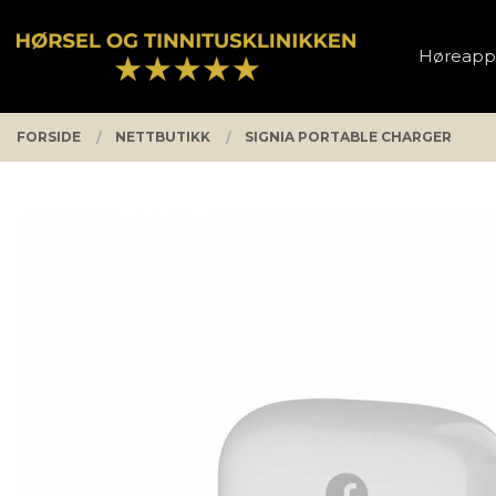
Gå
Lukk
PRODUKTER
til
Høreapp
innholdet
FORSIDE
NETTBUTIKK
SIGNIA PORTABLE CHARGER