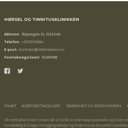
HØRSEL OG TINNITUSKLINIKKEN
Adresse:
Skippergata 31, 0154 Oslo
Telefon:
+4741193884
E-post:
Kontakt@htiklinikken.no
Foretaksregisteret:
931899449
FRAKT
KJØPSBETINGELSER
SIKKERHET OG PERSONVERN
Vår nettbutikk bruker cookies slik at du får en bedre kjøpsopplevelse og vi kan yt
hovedsaklig til å lagre innloggingsdetaljer og huske hva du har puttet i handleku