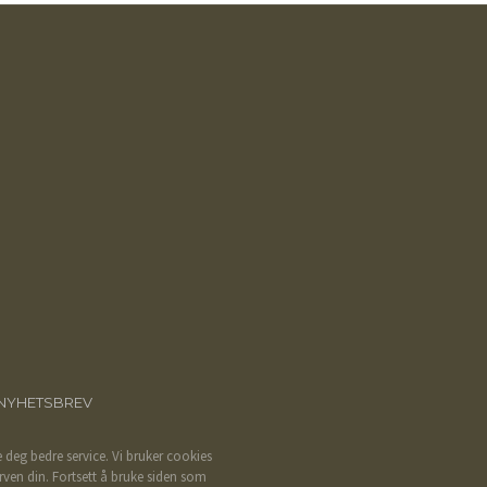
NYHETSBREV
e deg bedre service. Vi bruker cookies
rven din. Fortsett å bruke siden som